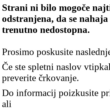
Strani ni bilo mogoče najt
odstranjena, da se nahaja
trenutno nedostopna.
Prosimo poskusite naslednj
Če ste spletni naslov vtipkal
preverite črkovanje.
Do informacij poizkusite pr
ali