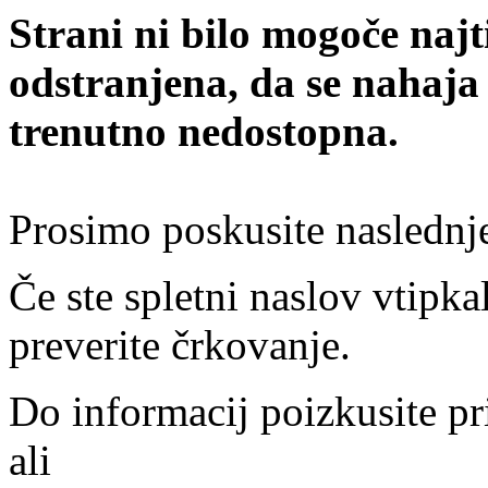
Strani ni bilo mogoče najt
odstranjena, da se nahaja
trenutno nedostopna.
Prosimo poskusite naslednj
Če ste spletni naslov vtipkal
preverite črkovanje.
Do informacij poizkusite pr
ali