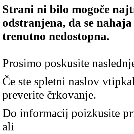
Strani ni bilo mogoče najt
odstranjena, da se nahaja
trenutno nedostopna.
Prosimo poskusite naslednj
Če ste spletni naslov vtipkal
preverite črkovanje.
Do informacij poizkusite pr
ali