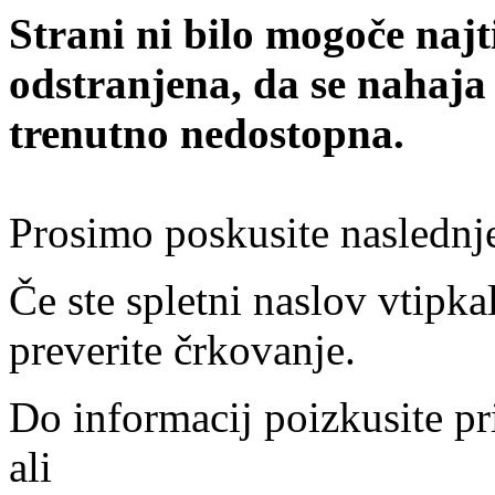
Strani ni bilo mogoče najt
odstranjena, da se nahaja
trenutno nedostopna.
Prosimo poskusite naslednj
Če ste spletni naslov vtipkal
preverite črkovanje.
Do informacij poizkusite pr
ali