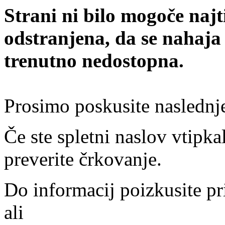
Strani ni bilo mogoče najt
odstranjena, da se nahaja
trenutno nedostopna.
Prosimo poskusite naslednj
Če ste spletni naslov vtipkal
preverite črkovanje.
Do informacij poizkusite pr
ali