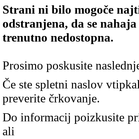
Strani ni bilo mogoče najt
odstranjena, da se nahaja
trenutno nedostopna.
Prosimo poskusite naslednj
Če ste spletni naslov vtipkal
preverite črkovanje.
Do informacij poizkusite pr
ali