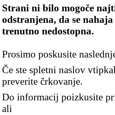
Strani ni bilo mogoče najt
odstranjena, da se nahaja
trenutno nedostopna.
Prosimo poskusite naslednj
Če ste spletni naslov vtipkal
preverite črkovanje.
Do informacij poizkusite pr
ali