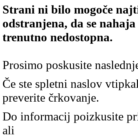
Strani ni bilo mogoče najt
odstranjena, da se nahaja
trenutno nedostopna.
Prosimo poskusite naslednj
Če ste spletni naslov vtipkal
preverite črkovanje.
Do informacij poizkusite pr
ali