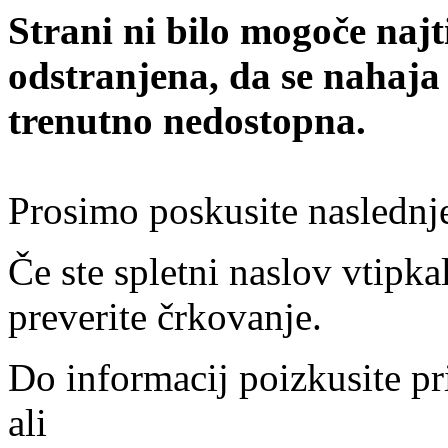
Strani ni bilo mogoče najt
odstranjena, da se nahaja
trenutno nedostopna.
Prosimo poskusite naslednj
Če ste spletni naslov vtipkal
preverite črkovanje.
Do informacij poizkusite pr
ali