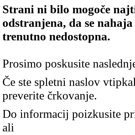
Strani ni bilo mogoče najt
odstranjena, da se nahaja
trenutno nedostopna.
Prosimo poskusite naslednj
Če ste spletni naslov vtipkal
preverite črkovanje.
Do informacij poizkusite pr
ali