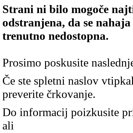
Strani ni bilo mogoče najt
odstranjena, da se nahaja
trenutno nedostopna.
Prosimo poskusite naslednj
Če ste spletni naslov vtipkal
preverite črkovanje.
Do informacij poizkusite pr
ali