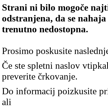
Strani ni bilo mogoče najt
odstranjena, da se nahaja
trenutno nedostopna.
Prosimo poskusite naslednj
Če ste spletni naslov vtipkal
preverite črkovanje.
Do informacij poizkusite pr
ali