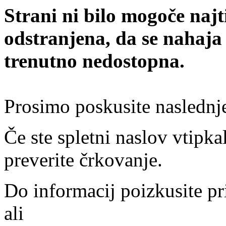
Strani ni bilo mogoče najt
odstranjena, da se nahaja
trenutno nedostopna.
Prosimo poskusite naslednj
Če ste spletni naslov vtipkal
preverite črkovanje.
Do informacij poizkusite pr
ali