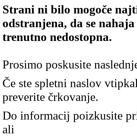
Strani ni bilo mogoče najt
odstranjena, da se nahaja
trenutno nedostopna.
Prosimo poskusite naslednj
Če ste spletni naslov vtipkal
preverite črkovanje.
Do informacij poizkusite pr
ali