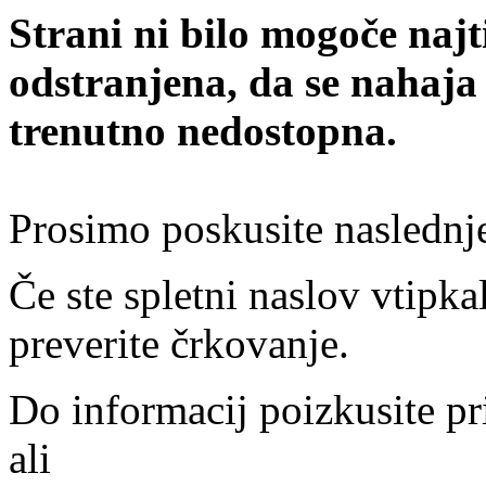
Strani ni bilo mogoče najt
odstranjena, da se nahaja
trenutno nedostopna.
Prosimo poskusite naslednj
Če ste spletni naslov vtipkal
preverite črkovanje.
Do informacij poizkusite pr
ali