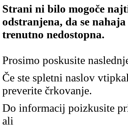
Strani ni bilo mogoče najt
odstranjena, da se nahaja
trenutno nedostopna.
Prosimo poskusite naslednj
Če ste spletni naslov vtipkal
preverite črkovanje.
Do informacij poizkusite pr
ali