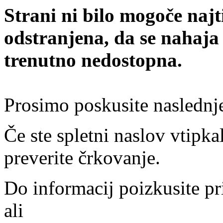
Strani ni bilo mogoče najt
odstranjena, da se nahaja
trenutno nedostopna.
Prosimo poskusite naslednj
Če ste spletni naslov vtipkal
preverite črkovanje.
Do informacij poizkusite pr
ali