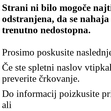
Strani ni bilo mogoče najt
odstranjena, da se nahaja
trenutno nedostopna.
Prosimo poskusite naslednj
Če ste spletni naslov vtipkal
preverite črkovanje.
Do informacij poizkusite pr
ali