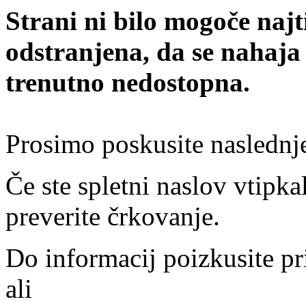
Strani ni bilo mogoče najt
odstranjena, da se nahaja
trenutno nedostopna.
Prosimo poskusite naslednj
Če ste spletni naslov vtipkal
preverite črkovanje.
Do informacij poizkusite pr
ali