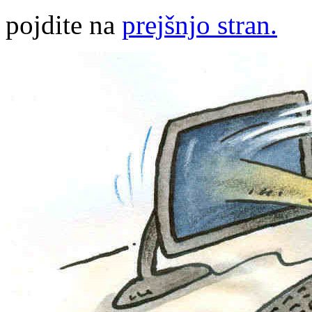
pojdite na
prejšnjo stran.