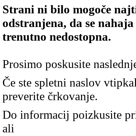
Strani ni bilo mogoče najt
odstranjena, da se nahaja
trenutno nedostopna.
Prosimo poskusite naslednj
Če ste spletni naslov vtipkal
preverite črkovanje.
Do informacij poizkusite pr
ali