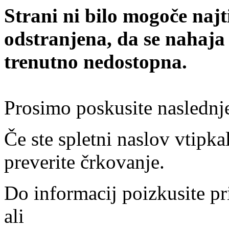
Strani ni bilo mogoče najt
odstranjena, da se nahaja
trenutno nedostopna.
Prosimo poskusite naslednj
Če ste spletni naslov vtipkal
preverite črkovanje.
Do informacij poizkusite pr
ali