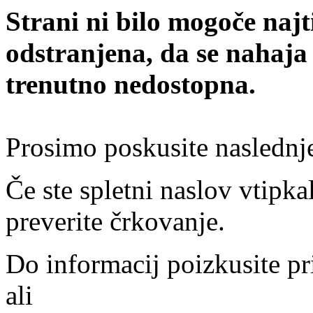
Strani ni bilo mogoče najt
odstranjena, da se nahaja
trenutno nedostopna.
Prosimo poskusite naslednj
Če ste spletni naslov vtipkal
preverite črkovanje.
Do informacij poizkusite pr
ali