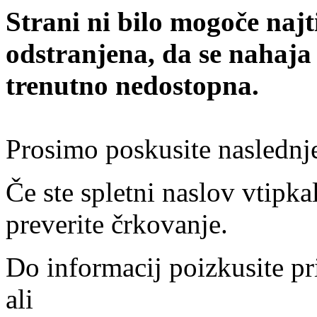
Strani ni bilo mogoče najt
odstranjena, da se nahaja
trenutno nedostopna.
Prosimo poskusite naslednj
Če ste spletni naslov vtipkal
preverite črkovanje.
Do informacij poizkusite pr
ali