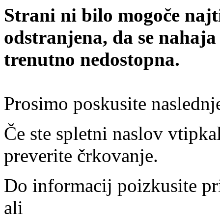
Strani ni bilo mogoče najt
odstranjena, da se nahaja
trenutno nedostopna.
Prosimo poskusite naslednj
Če ste spletni naslov vtipkal
preverite črkovanje.
Do informacij poizkusite pr
ali