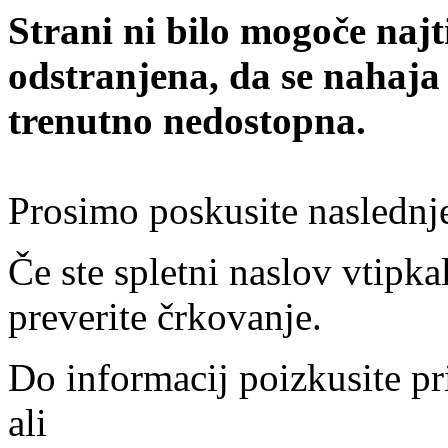
Strani ni bilo mogoče najt
odstranjena, da se nahaja
trenutno nedostopna.
Prosimo poskusite naslednj
Če ste spletni naslov vtipkal
preverite črkovanje.
Do informacij poizkusite pr
ali