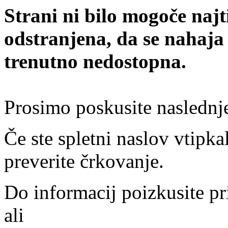
Strani ni bilo mogoče najt
odstranjena, da se nahaja
trenutno nedostopna.
Prosimo poskusite naslednj
Če ste spletni naslov vtipkal
preverite črkovanje.
Do informacij poizkusite pr
ali