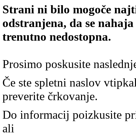
Strani ni bilo mogoče najt
odstranjena, da se nahaja
trenutno nedostopna.
Prosimo poskusite naslednj
Če ste spletni naslov vtipkal
preverite črkovanje.
Do informacij poizkusite pr
ali