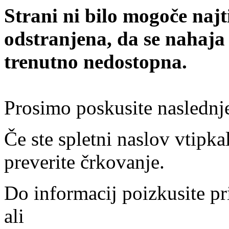
Strani ni bilo mogoče najt
odstranjena, da se nahaja
trenutno nedostopna.
Prosimo poskusite naslednj
Če ste spletni naslov vtipkal
preverite črkovanje.
Do informacij poizkusite pr
ali