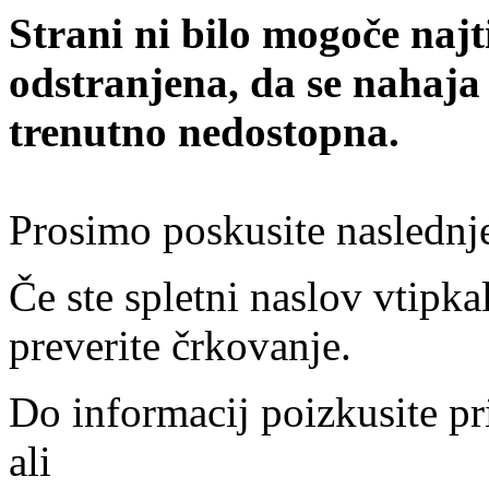
Strani ni bilo mogoče najt
odstranjena, da se nahaja
trenutno nedostopna.
Prosimo poskusite naslednj
Če ste spletni naslov vtipkal
preverite črkovanje.
Do informacij poizkusite pr
ali