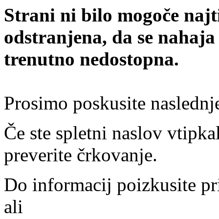
Strani ni bilo mogoče najt
odstranjena, da se nahaja
trenutno nedostopna.
Prosimo poskusite naslednj
Če ste spletni naslov vtipkal
preverite črkovanje.
Do informacij poizkusite pr
ali