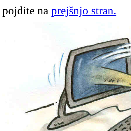
pojdite na
prejšnjo stran.