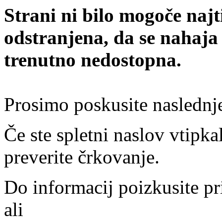
Strani ni bilo mogoče najt
odstranjena, da se nahaja
trenutno nedostopna.
Prosimo poskusite naslednj
Če ste spletni naslov vtipkal
preverite črkovanje.
Do informacij poizkusite pr
ali