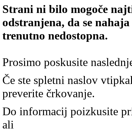
Strani ni bilo mogoče najt
odstranjena, da se nahaja
trenutno nedostopna.
Prosimo poskusite naslednj
Če ste spletni naslov vtipkal
preverite črkovanje.
Do informacij poizkusite pr
ali