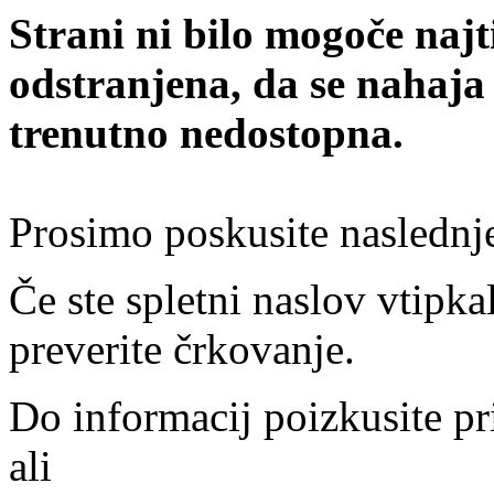
Strani ni bilo mogoče najt
odstranjena, da se nahaja
trenutno nedostopna.
Prosimo poskusite naslednj
Če ste spletni naslov vtipkal
preverite črkovanje.
Do informacij poizkusite pr
ali