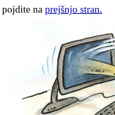
pojdite na
prejšnjo stran.