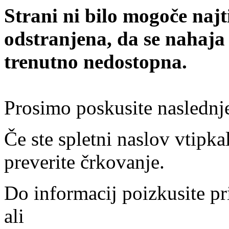
Strani ni bilo mogoče najt
odstranjena, da se nahaja
trenutno nedostopna.
Prosimo poskusite naslednj
Če ste spletni naslov vtipkal
preverite črkovanje.
Do informacij poizkusite pr
ali