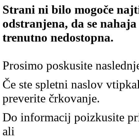
Strani ni bilo mogoče najt
odstranjena, da se nahaja
trenutno nedostopna.
Prosimo poskusite naslednj
Če ste spletni naslov vtipkal
preverite črkovanje.
Do informacij poizkusite pr
ali