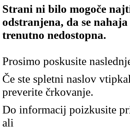
Strani ni bilo mogoče najt
odstranjena, da se nahaja
trenutno nedostopna.
Prosimo poskusite naslednj
Če ste spletni naslov vtipkal
preverite črkovanje.
Do informacij poizkusite pr
ali