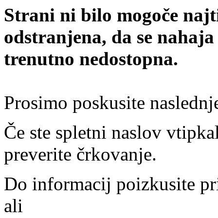
Strani ni bilo mogoče najt
odstranjena, da se nahaja
trenutno nedostopna.
Prosimo poskusite naslednj
Če ste spletni naslov vtipkal
preverite črkovanje.
Do informacij poizkusite pr
ali