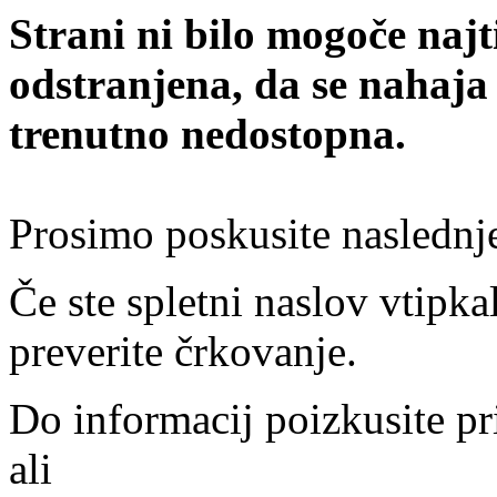
Strani ni bilo mogoče najt
odstranjena, da se nahaja
trenutno nedostopna.
Prosimo poskusite naslednj
Če ste spletni naslov vtipkal
preverite črkovanje.
Do informacij poizkusite pr
ali