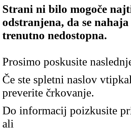
Strani ni bilo mogoče najt
odstranjena, da se nahaja
trenutno nedostopna.
Prosimo poskusite naslednj
Če ste spletni naslov vtipkal
preverite črkovanje.
Do informacij poizkusite pr
ali