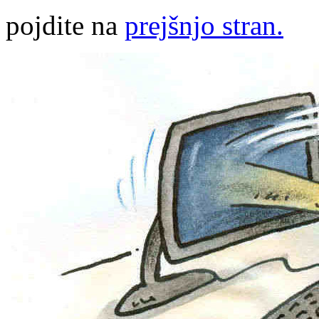
pojdite na
prejšnjo stran.