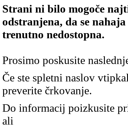
Strani ni bilo mogoče najt
odstranjena, da se nahaja
trenutno nedostopna.
Prosimo poskusite naslednj
Če ste spletni naslov vtipkal
preverite črkovanje.
Do informacij poizkusite pr
ali