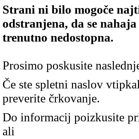
Strani ni bilo mogoče najt
odstranjena, da se nahaja
trenutno nedostopna.
Prosimo poskusite naslednj
Če ste spletni naslov vtipkal
preverite črkovanje.
Do informacij poizkusite pr
ali