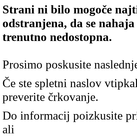
Strani ni bilo mogoče najt
odstranjena, da se nahaja
trenutno nedostopna.
Prosimo poskusite naslednj
Če ste spletni naslov vtipkal
preverite črkovanje.
Do informacij poizkusite pr
ali