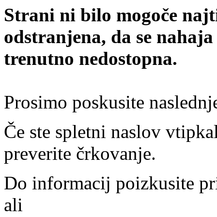
Strani ni bilo mogoče najt
odstranjena, da se nahaja
trenutno nedostopna.
Prosimo poskusite naslednj
Če ste spletni naslov vtipkal
preverite črkovanje.
Do informacij poizkusite pr
ali