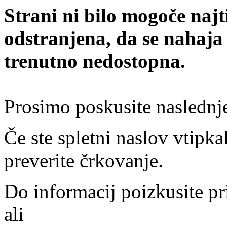
Strani ni bilo mogoče najt
odstranjena, da se nahaja
trenutno nedostopna.
Prosimo poskusite naslednj
Če ste spletni naslov vtipkal
preverite črkovanje.
Do informacij poizkusite pr
ali