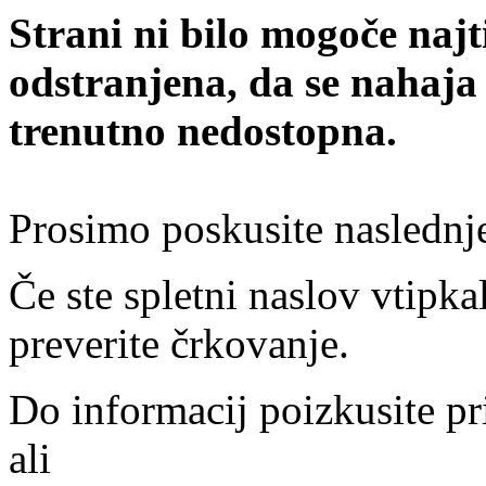
Strani ni bilo mogoče najt
odstranjena, da se nahaja
trenutno nedostopna.
Prosimo poskusite naslednj
Če ste spletni naslov vtipkal
preverite črkovanje.
Do informacij poizkusite pr
ali