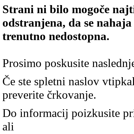
Strani ni bilo mogoče najt
odstranjena, da se nahaja
trenutno nedostopna.
Prosimo poskusite naslednj
Če ste spletni naslov vtipkal
preverite črkovanje.
Do informacij poizkusite pr
ali