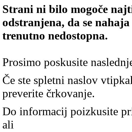
Strani ni bilo mogoče najt
odstranjena, da se nahaja
trenutno nedostopna.
Prosimo poskusite naslednj
Če ste spletni naslov vtipkal
preverite črkovanje.
Do informacij poizkusite pr
ali