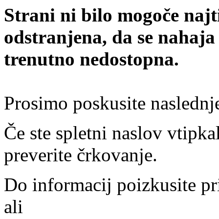
Strani ni bilo mogoče najt
odstranjena, da se nahaja
trenutno nedostopna.
Prosimo poskusite naslednj
Če ste spletni naslov vtipkal
preverite črkovanje.
Do informacij poizkusite pr
ali