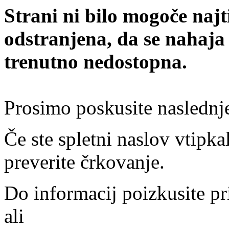
Strani ni bilo mogoče najt
odstranjena, da se nahaja
trenutno nedostopna.
Prosimo poskusite naslednj
Če ste spletni naslov vtipkal
preverite črkovanje.
Do informacij poizkusite pr
ali