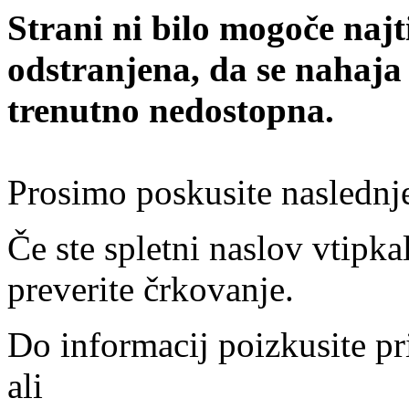
Strani ni bilo mogoče najt
odstranjena, da se nahaja
trenutno nedostopna.
Prosimo poskusite naslednj
Če ste spletni naslov vtipkal
preverite črkovanje.
Do informacij poizkusite pr
ali